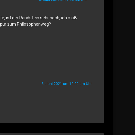
e, ist der Randstein sehr hoch, ich muß
gespur zum Philosophenweg?
3. Juni 2021 um 12:20 pm Uhr