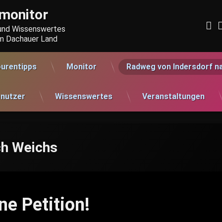
monitor
F
 und Wissenswertes 
im Dachauer Land
urentipps
Monitor
Radweg von Indersdorf n
nutzer
Wissenswertes
Veranstaltungen
ch Weichs
ne Petition!