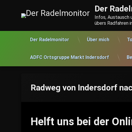
Skip
Der Radel
to
content
Infos, Austausch
übers Radfahren 
Der Radelmonitor
Über mich
To
ADFC Ortsgruppe Markt Indersdorf
Be
Radweg von Indersdorf na
Helft uns bei der Onli