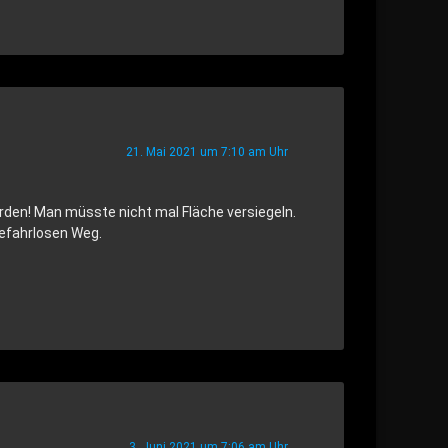
21. Mai 2021 um 7:10 am Uhr
den! Man müsste nicht mal Fläche versiegeln.
gefahrlosen Weg.
3. Juni 2021 um 7:06 am Uhr