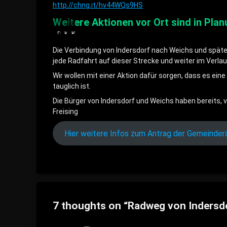
http://chng.it/hv44WQs9HS
Weitere Aktionen vor Ort sind in Pla
Die
Keine
Wenig
Kurven
ST
Ausweichmöglichkeit
Übersichtlichkeit,
für
Die Verbindung von Indersdorf nach Weichs und späte
2054
für
vor
Autofahrer
von
Radler
allem
nicht
jede Radfahrt auf dieser Strecke und weiter im Verla
Glonn
und
auch
einsehbar
nach
scharfe
zzu
Wir wollen mit einer Aktion dafür sorgen, dass es ei
Weichs
Kurfen
Erntezeiten
tauglich ist.
Die Bürger von Indersdorf und Weichs haben bereits, 
Freising
Hier weitere Infos zum Antrag der Gemeinder
7 thoughts on “
Radweg von Indersd