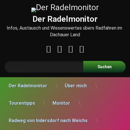
Skip
to
content
Der Radelmonitor
Infos, Austausch und Wissenswertes übers Radfahren im 
Dachauer Land
Facebook
LinkedIn
RSS
E-mail
Suche nach:
Der Radelmonitor
Über mich
Tourentipps
Monitor
Radweg von Indersdorf nach Weichs