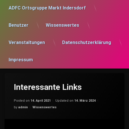
ADFC Ortsgruppe Markt Indersdorf
Benutzer
Wissenswertes
Veranstaltungen
Datenschutzerklärung
Impressum
Interessante Links
Posted on
14. April 2021
Updated on
14. März 2024
Categories:
by
admin
Wissenswertes